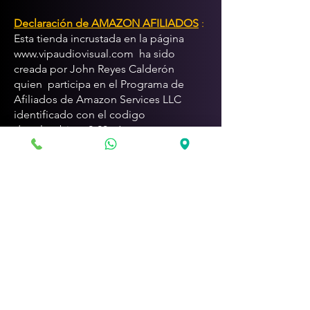
Declaración de AMAZON AFILIADOS
:
Esta tienda incrustada en la página
www.vipaudiovisual.com
ha sido
creada por John Reyes Calderón
quien participa en el Programa de
Afiliados de Amazon Services LLC
identificado con el codigo
dpcolombiano2-20 , éste es un
programa de publicidad de afiliados
diseñado para proporcionar a los sitios
web un medio para ganar comisiones
publicitarias mediante la creación de
enlaces . Al hacer click en el enlace de
Amazon y comprar a partir de este
enlace el creador de esta tienda ganará
comisiones economicas otorgadas por
AMAZON .