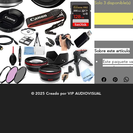
Solo 3 disponible(s)
Sobre este artículo
Este paquete va
micrófonos inal
SanDisk Extreme
de 50 pulgadas, 
de video LED, c
protector de ta
© 2025 Creado por VIP AUDIOVISUAL
lentes variado d
por el vendedor,
Canon Cámara di
creadores de co
APS-C de 24.2M
UHD 4K60p reco